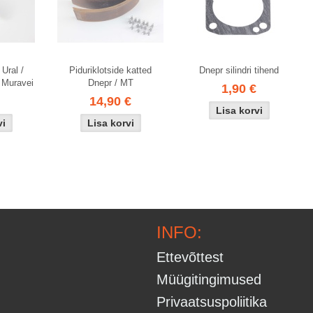
 Ural /
Piduriklotside katted
Dnepr silindri tihend
 Muravei
Dnepr / MT
1,90 €
14,90 €
INFO:
Ettevõttest
Müügitingimused
Privaatsuspoliitika