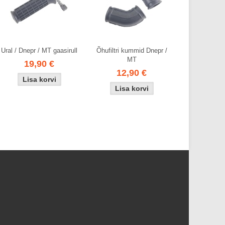
Ural / Dnepr / MT gaasirull
Õhufiltri kummid Dnepr /
MT
19,90 €
12,90 €