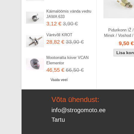
Käimalöömis vända vedru
JAWA 633
3,12 €
3,90 €
Pidurikonn IŽ /
Väntvõll KROT
Minsk / Voshod /
28,82 €
33,90 €
9,50 €
Mootorratta kiiver VCAN
Elementor
46,55 €
66,50 €
Vaata veel
Võta ühendust:
info@strogomoto.ee
Tartu