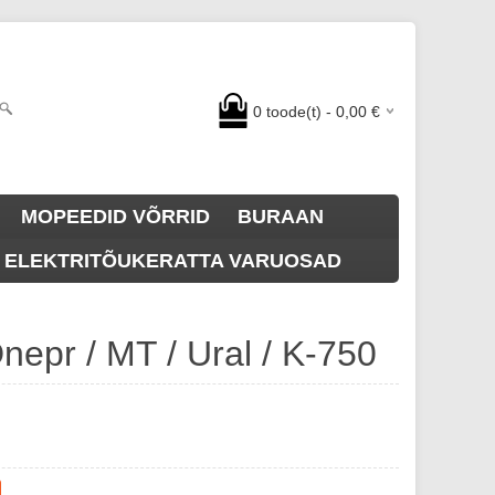
0
toode(t) -
0,00
€
MOPEEDID VÕRRID
BURAAN
A ELEKTRITÕUKERATTA VARUOSAD
nepr / MT / Ural / K-750