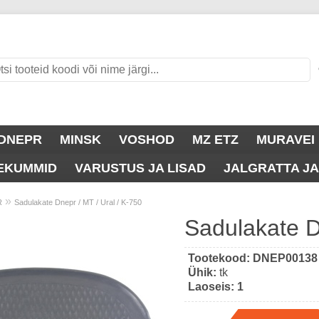
DNEPR
MINSK
VOSHOD
MZ ETZ
MURAVEI
SEKUMMID
VARUSTUS JA LISAD
JALGRATTA J
»
R
Sadulakate Dnepr / MT / Ural / K-750
Sadulakate D
Tootekood:
DNEP00138
Ühik:
tk
Laoseis:
1