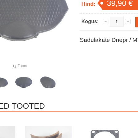
39,90 €
Hind:
Kogus:
Sadulakate Dnepr / MT
Zoom
ED TOOTED