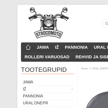
JAWA
IŽ
PANNONIA
URAL 
ROLLERI VARUOSAD
REHVID JA SI
TOOTEGRUPID
»
home
URAL DNEP
JAWA
IŽ
PANNONIA
URAL DNEPR