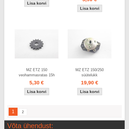
MZ ETZ 150
MZ ETZ 150/250
veohammasratas 15h
süütelukk
5,30 €
19,90 €
1
2
Võta ühendust: