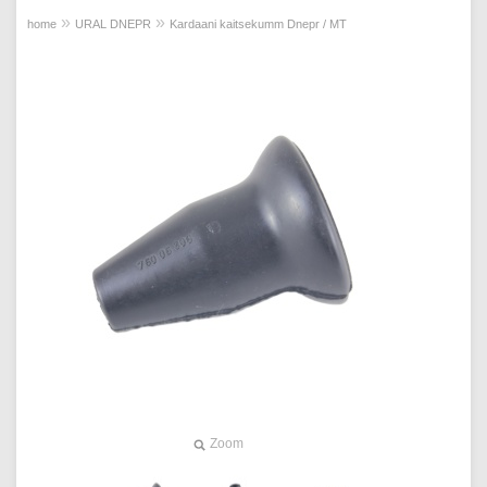
»
»
home
URAL DNEPR
Kardaani kaitsekumm Dnepr / MT
Zoom