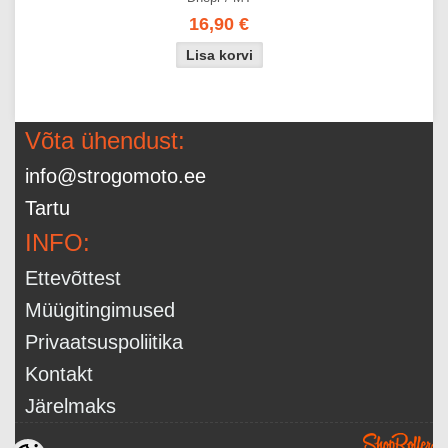
16,90 €
Võta ühendust:
info@strogomoto.ee
Tartu
INFO:
Ettevõttest
Müügitingimused
Privaatsuspoliitika
Kontakt
Järelmaks