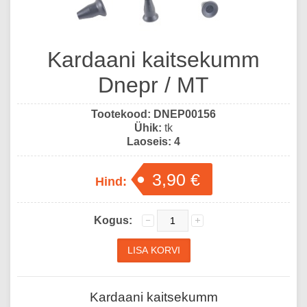
Kardaani kaitsekumm
Dnepr / MT
Tootekood:
DNEP00156
Ühik:
tk
Laoseis:
4
3,90 €
Hind:
Kogus:
Kardaani kaitsekumm