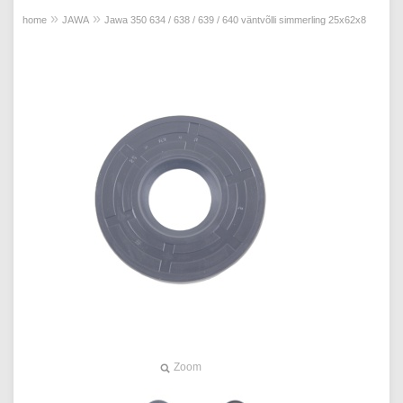
»
»
home
JAWA
Jawa 350 634 / 638 / 639 / 640 väntvõlli simmerling 25x62x8
Zoom