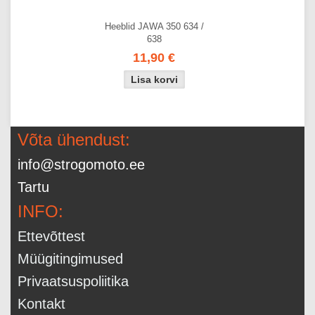
Heeblid JAWA 350 634 /
638
11,90 €
Võta ühendust:
info@strogomoto.ee
Tartu
INFO:
Ettevõttest
Müügitingimused
Privaatsuspoliitika
Kontakt