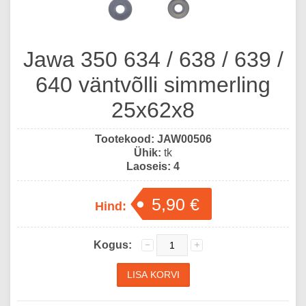
Jawa 350 634 / 638 / 639 /
640 väntvõlli simmerling
25x62x8
Tootekood:
JAW00506
Ühik:
tk
Laoseis:
4
5,90 €
Hind:
Kogus: